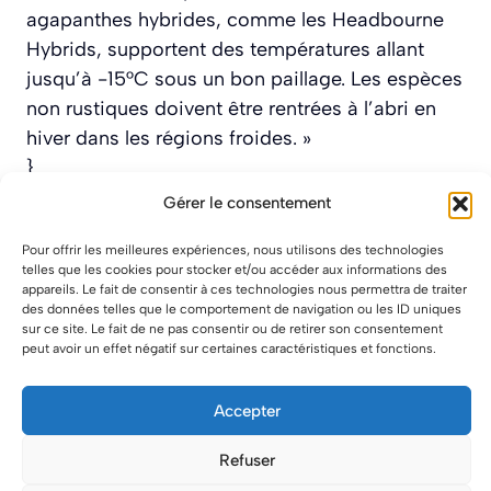
agapanthes hybrides, comme les Headbourne
Hybrids, supportent des températures allant
jusqu’à -15°C sous un bon paillage. Les espèces
non rustiques doivent être rentrées à l’abri en
hiver dans les régions froides. »
}
},
Gérer le consentement
{
Pour offrir les meilleures expériences, nous utilisons des technologies
« @type »: « Question »,
telles que les cookies pour stocker et/ou accéder aux informations des
« name »: « Pourquoi mon agapanthe ne fleurit-
appareils. Le fait de consentir à ces technologies nous permettra de traiter
des données telles que le comportement de navigation ou les ID uniques
elle pas ? »,
sur ce site. Le fait de ne pas consentir ou de retirer son consentement
« acceptedAnswer »: {
peut avoir un effet négatif sur certaines caractéristiques et fonctions.
« @type »: « Answer »,
« text »: « Les principales causes d’une absence
Accepter
de floraison sont un manque d’ensoleillement,
Refuser
un excès d’engrais azoté, une touffe trop