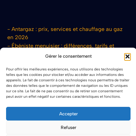
-
Antargaz : prix, services et chauffage au gaz
en 2026
-
Ébéniste menuisier : différences, tarifs et
prestations 2026
Gérer le consentement
-
Musaraigne au jardin : 7 conseils pour
Pour offrir les meilleures expériences, nous utilisons des technologies
l’identifier facilement
telles que les cookies pour stocker et/ou accéder aux informations des
-
Menuiserie Millet : Tout Savoir Avant de
appareils. Le fait de consentir à ces technologies nous permettra de traiter
des données telles que le comportement de navigation ou les ID uniques
Demander un Devis 2026
sur ce site. Le fait de ne pas consentir ou de retirer son consentement
-
Déshumidificateur : les 10 meilleurs modèles à
peut avoir un effet négatif sur certaines caractéristiques et fonctions.
choisir en 2026
-
Hauteur Meuble de Salle de Bain : Guide
Accepter
Complet pour Bien Choisir
Refuser
-
Le Castor : tout savoir sur cet animal protégé