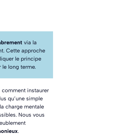
mbrement
via la
nt. Cette approche
iquer le principe
 le long terme.
s comment instaurer
Plus qu’une simple
 la charge mentale
ssibles. Nous vous
meublement
monieux
.