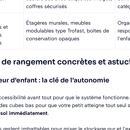
coffres sécurisés
caté
Étagères murales, meubles
Organ
 et
modulables type Trofast, boîtes de
respo
s
conservation opaques
l’enf
s
s de rangement concrètes et astuc
ur d’enfant : la clé de l’autonomie
essibilité avant tout pour que le système fonctionne. 
des cubes bas pour que votre petit atteigne tout seul
e sol immédiatement
.
 restent imbattables pour mixer le stockage pur et l’e