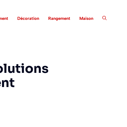
ment
Décoration
Rangement
Maison
olutions
ent