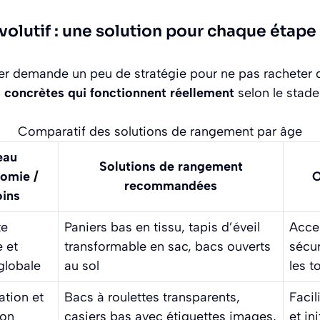
olutif : une solution pour chaque étape
ier demande un peu de stratégie pour ne pas racheter 
 concrètes qui fonctionnent réellement
selon le stad
Comparatif des solutions de rangement par âge
eau
Solutions de rangement
omie /
O
recommandées
ins
te
Paniers bas en tissu, tapis d’éveil
Acces
e et
transformable en sac, bacs ouverts
sécu
globale
au sol
les t
ation et
Bacs à roulettes transparents,
Facil
ion
casiers bas avec étiquettes images,
et in