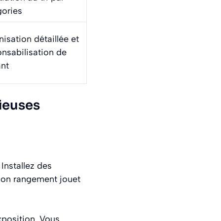
gories
isation détaillée et
nsabilisation de
ant
ieuses
Installez des
 son rangement jouet
xposition. Vous