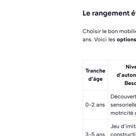
Le rangement év
Choisir le bon mobil
ans. Voici les
options
Niv
Tranche
d’auton
d’âge
Beso
Découver
0-2 ans
sensoriell
motricité 
Jeu d’imit
3-5 ans
construct