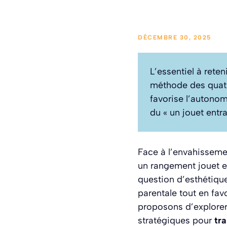
DÉCEMBRE 30, 2025
L’essentiel à reten
méthode des quatre
favorise l’autonom
du « un jouet entr
Face à l’envahisseme
un rangement jouet en
question d’esthétiqu
parentale tout en fav
proposons d’explorer
stratégiques pour
tr