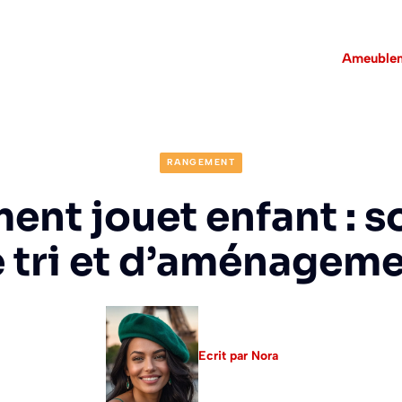
Ameuble
RANGEMENT
nt jouet enfant : s
 tri et d’aménagem
Ecrit par Nora