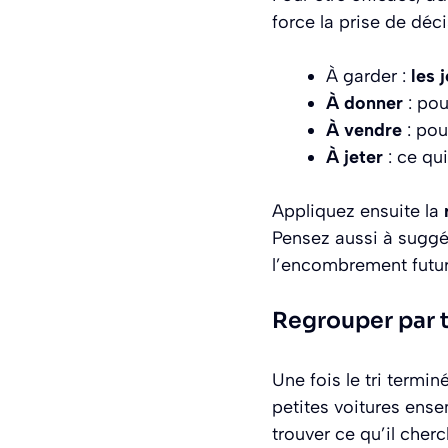
force la prise de déci
À garder :
les 
À donner
: pou
À vendre
: pou
À jeter
: ce qui
Appliquez ensuite la
Pensez aussi à sugg
l’encombrement futur
Regrouper par ty
Une fois le tri termi
petites voitures ense
trouver ce qu’il cher