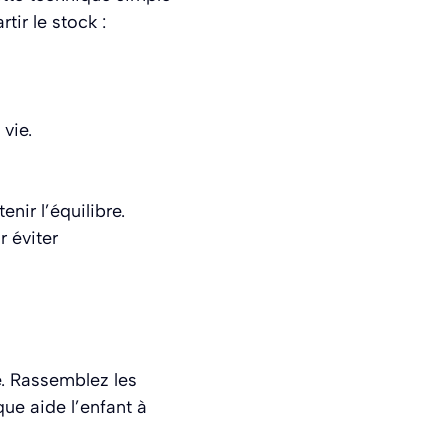
tir le stock :
vie.
nir l’équilibre.
 éviter
le. Rassemblez les
que aide l’enfant à