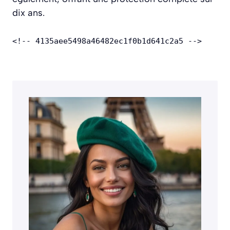
dix ans.
<!-- 4135aee5498a46482ec1f0b1d641c2a5 -->