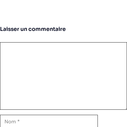
Laisser un commentaire
Commentaire
Nom