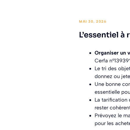
MAI 30, 2026
L’essentiel à 
Organiser un 
Cerfa n°13939*
Le tri des obj
donnez ou jetez
Une bonne comm
essentielle pou
La tarification
rester cohéren
Prévoyez le mat
pour les achet