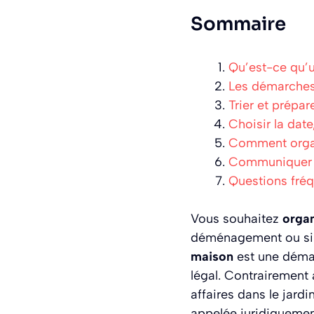
Sommaire
Qu’est-ce qu’
Les démarches
Trier et prépar
Choisir la date
Comment organi
Communiquer ef
Questions fré
Vous souhaitez
organ
déménagement ou sim
maison
est une démar
légal. Contrairement 
affaires dans le jardi
appelée juridiquement