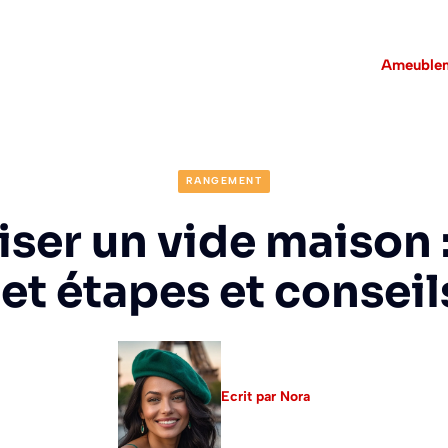
Ameuble
RANGEMENT
ser un vide maison 
t étapes et consei
Ecrit par Nora