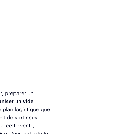
r, préparer un
niser un vide
 plan logistique que
nt de sortir ses
ue cette vente,
se. Dans cet article,