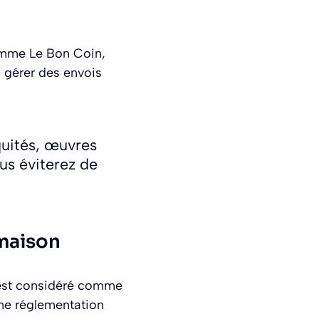
comme Le Bon Coin,
à gérer des envois
quités, œuvres
ous éviterez de
 maison
st considéré comme
 une réglementation