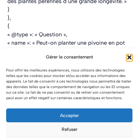
des plantes pérennes d’une grande longévité. »
}
},
{
« @type »: « Question »,
« name »: « Peut-on planter une pivoine en pot
? »,
Gérer le consentement
« acceptedAnswer »: {
« @type »: « Answer »,
Pour offrir les meilleures expériences, nous utilisons des technologies
« text »: « Il est possible de cultiver une pivoine
telles que les cookies pour stocker et/ou accéder aux informations des
appareils. Le fait de consentir à ces technologies nous permettra de traiter
en pot, mais cela nécessite un contenant
des données telles que le comportement de navigation ou les ID uniques
suffisamment grand (minimum 40 à 50 cm de
sur ce site. Le fait de ne pas consentir ou de retirer son consentement
peut avoir un effet négatif sur certaines caractéristiques et fonctions.
diamètre et de profondeur) avec un bon
drainage. En pot, la plante sera plus sensible
Accepter
aux variations d’arrosage et nécessitera des
apports en engrais plus réguliers qu’en pleine
Refuser
terre. »