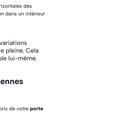
rizontales des
en dans un intérieur
.
variations
e pleine. Cela
ble lui-même.
iennes
 prix de votre
porte