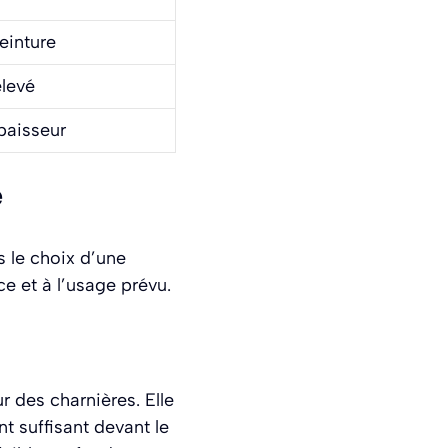
peinture
élevé
paisseur
e
s le choix d’une
ce et à l’usage prévu.
ur des charnières. Elle
t suffisant devant le