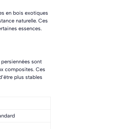
es en bois exotiques
stance naturelle. Ces
ertaines essences.
s persiennées sont
ux composites. Ces
’être plus stables
tandard